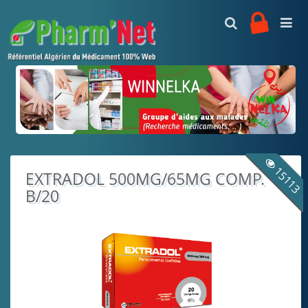
Accueil
Présentation
Abonnement
15113
EXTRADOL 500MG/65MG COMP.
B/20
Médicaments
Alphabétique
Listing par :
Recherche
Laboratoires
Editeur d'ordonnance
C.Thérapeutiques
C.Pharmacologiques
Contacts