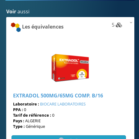
Voir
aussi
5
Les équivalences