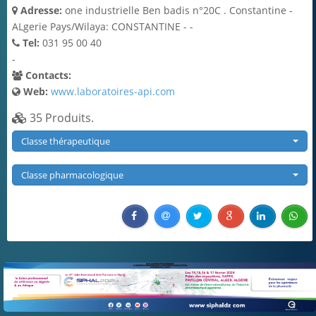
DCI
Adresse:
one industrielle Ben badis n°20C . Constantine -
ALgerie Pays/Wilaya: CONSTANTINE - -
Publicités
Tel:
031 95 00 40
-
Contacts:
Web:
www.laboratoires-api.com
35 Produits.
Classe thérapeutique
Classe pharmacologique