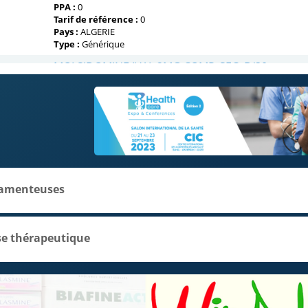
amenteuses
se thérapeutique