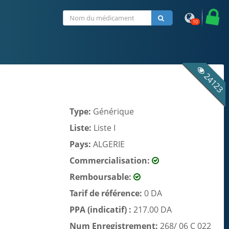
10
24123
Type:
Générique
Liste:
Liste I
Pays:
ALGERIE
Commercialisation:
Remboursable:
Tarif de référence:
0 DA
PPA (indicatif) :
217.00 DA
Num Enregistrement:
268/ 06 C 022