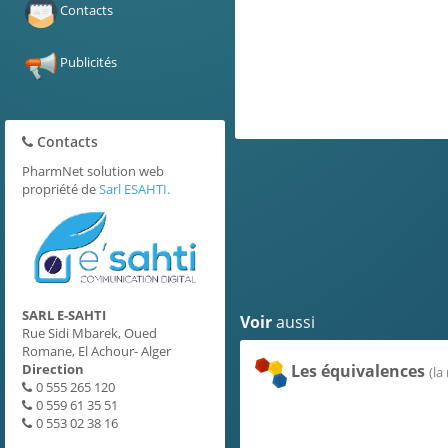
C.Pharmacologiques
Contacts
DCI
Publicités
Contacts
PharmNet solution web
propriété de
Sarl ESAHTI.
SARL E-SAHTI
Voir
aussi
Rue Sidi Mbarek, Oued
Romane, El Achour- Alger
Direction
Les équivalences
(la
0 555 265 120
0 559 61 35 51
0 553 02 38 16