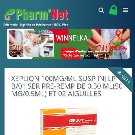
Accueil
Présentation
Abonnement
9011
XEPLION 100MG/ML SUSP INJ LP
B/01 SER PRE-REMP DE 0.50 ML(50
Médicaments
MG/0.5ML) ET 02 AIGUILLES
Alphabétique
Listing par :
Recherche
Laboratoires
Editeur d'ordonnance
C.Thérapeutiques
C.Pharmacologiques
Contacts