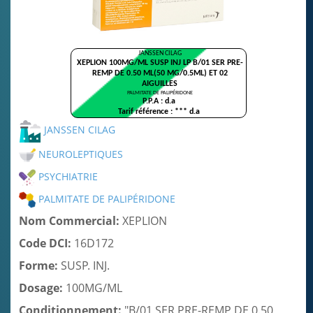
DCI
Publicités
JANSSEN CILAG
NEUROLEPTIQUES
PSYCHIATRIE
PALMITATE DE PALIPÉRIDONE
Nom Commercial:
XEPLION
Code DCI:
16D172
Forme:
SUSP. INJ.
Dosage:
100MG/ML
Conditionnement:
"B/01 SER PRE-REMP DE 0.50