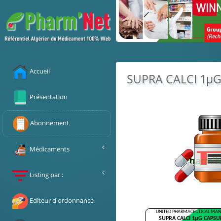
Accueil
SUPRA CALCI 1µ
Présentation
Abonnement
Médicaments
Alphabétique
Listing par :
Recherche
Laboratoires
Editeur d'ordonnance
C.Thérapeutiques