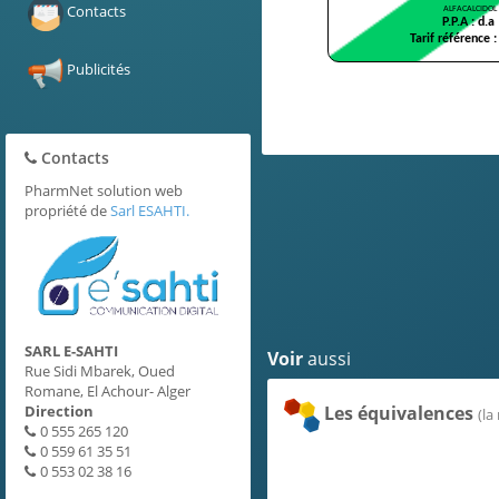
C.Pharmacologiques
Contacts
DCI
Publicités
Contacts
PharmNet solution web
propriété de
Sarl ESAHTI.
SARL E-SAHTI
Voir
aussi
Rue Sidi Mbarek, Oued
Romane, El Achour- Alger
Direction
Les équivalences
(la
0 555 265 120
0 559 61 35 51
0 553 02 38 16