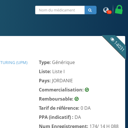
10
14031
Type:
Générique
TURING (UPM)
Liste:
Liste I
Pays:
JORDANIE
Commercialisation:
Remboursable:
Tarif de référence:
0 DA
PPA (indicatif) :
DA
Num Enregistrement:
174/ 14 H 088